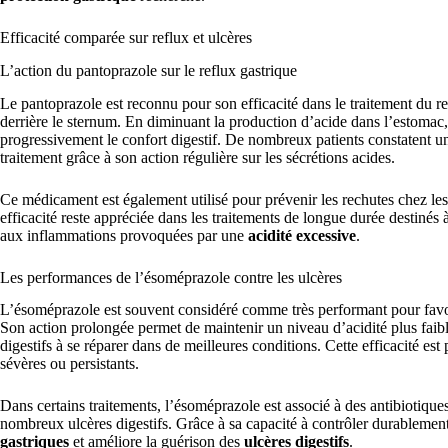
Efficacité comparée sur reflux et ulcères
L’action du pantoprazole sur le reflux gastrique
Le pantoprazole est reconnu pour son efficacité dans le traitement du r
derrière le sternum. En diminuant la production d’acide dans l’estomac, i
progressivement le confort digestif. De nombreux patients constatent 
traitement grâce à son action régulière sur les sécrétions acides.
Ce médicament est également utilisé pour prévenir les rechutes chez les
efficacité reste appréciée dans les traitements de longue durée destinés 
aux inflammations provoquées par une
acidité excessive
.
Les performances de l’ésoméprazole contre les ulcères
L’ésoméprazole est souvent considéré comme très performant pour favori
Son action prolongée permet de maintenir un niveau d’acidité plus faibl
digestifs à se réparer dans de meilleures conditions. Cette efficacité e
sévères ou persistants.
Dans certains traitements, l’ésoméprazole est associé à des antibiotique
nombreux ulcères digestifs. Grâce à sa capacité à contrôler durablement l
gastriques
et améliore la guérison des
ulcères digestifs
.