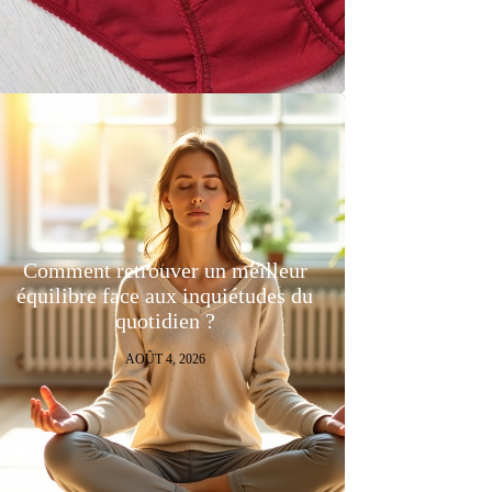
Comment retrouver un meilleur
équilibre face aux inquiétudes du
quotidien ?
AOÛT 4, 2026