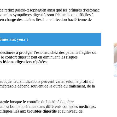
 de reflux gastro-œsophagien ainsi que les brûlures d’estomac
que les symptômes digestifs sont fréquents ou difficiles à
e en charge des ulcères liés à une infection bactérienne de
tômes aux yeux ?
destinées à protéger l’estomac chez des patients fragiles ou
le confort digestif tout en diminuant les risques
es
lésions digestives
répétées.
ique, leurs indications peuvent varier selon le profil du
oméprazole dépend souvent de la durée du traitement, de la
zole lorsque le contrôle de l’acidité doit être
pour sa bonne tolérance dans différents contextes médicaux.
cifiques liés aux
troubles digestifs
et au niveau de