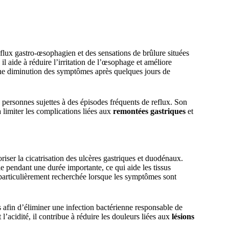
eflux gastro-œsophagien et des sensations de brûlure situées
l aide à réduire l’irritation de l’œsophage et améliore
une diminution des symptômes après quelques jours de
 personnes sujettes à des épisodes fréquents de reflux. Son
à limiter les complications liées aux
remontées gastriques
et
ser la cicatrisation des ulcères gastriques et duodénaux.
e pendant une durée importante, ce qui aide les tissus
st particulièrement recherchée lorsque les symptômes sont
s afin d’éliminer une infection bactérienne responsable de
’acidité, il contribue à réduire les douleurs liées aux
lésions