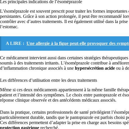
Les principales indications de l’ésoméprazole
L’ésoméprazole est souvent prescrit pour traiter les formes importantes
persistantes. Grâce à son action prolongée, il peut être recommandé lors
contrôler avec d’autres traitements. Il est également utilisé dans la pris
l’estomac.
A LIRE :
Une allergie à la figue peut-elle provoquer des symp
Ce médicament intervient aussi dans certaines stratégies thérapeutiques 
soumis à des traitements irritants. L’ésoméprazole contribue à améliorer 
d’inflammation chronique associés à une
hypersécrétion acide
ou à d
Les différences d’utilisation entre les deux traitements
Même si ces deux médicaments appartiennent à la même famille thérapeut
patient et l’intensité des symptômes. Le choix entre pantoprazole et és
réponse clinique observée et des antécédents médicaux associés.
Dans la pratique, certains professionnels de santé privilégient l’ésomépra
particulièrement durable, tandis que le pantoprazole est parfois choisi 
Ces différences permettent d’adapter la prise en charge aux besoins spé
protection gastrique
recherché.