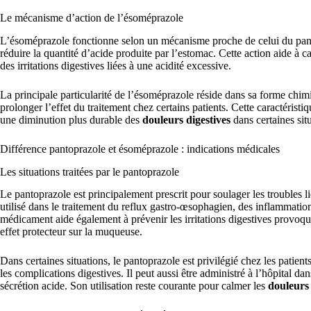
Le mécanisme d’action de l’ésoméprazole
L’ésoméprazole fonctionne selon un mécanisme proche de celui du panto
réduire la quantité d’acide produite par l’estomac. Cette action aide à 
des irritations digestives liées à une acidité excessive.
La principale particularité de l’ésoméprazole réside dans sa forme chim
prolonger l’effet du traitement chez certains patients. Cette caractéristiq
une diminution plus durable des
douleurs digestives
dans certaines sit
Différence pantoprazole et ésoméprazole : indications médicales
Les situations traitées par le pantoprazole
Le pantoprazole est principalement prescrit pour soulager les troubles l
utilisé dans le traitement du reflux gastro-œsophagien, des inflammati
médicament aide également à prévenir les irritations digestives provoqu
effet protecteur sur la muqueuse.
Dans certaines situations, le pantoprazole est privilégié chez les patient
les complications digestives. Il peut aussi être administré à l’hôpital da
sécrétion acide. Son utilisation reste courante pour calmer les
douleurs