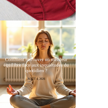
Comment retrouver un meilleur
équilibre face aux inquiétudes du
quotidien ?
AOÛT 4, 2026