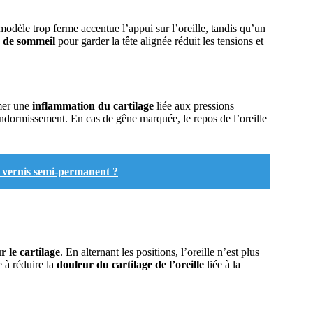
odèle trop ferme accentue l’appui sur l’oreille, tandis qu’un
n de sommeil
pour garder la tête alignée réduit les tensions et
lmer une
inflammation du cartilage
liée aux pressions
l’endormissement. En cas de gêne marquée, le repos de l’oreille
n vernis semi-permanent ?
r le cartilage
. En alternant les positions, l’oreille n’est plus
 à réduire la
douleur du cartilage de l’oreille
liée à la