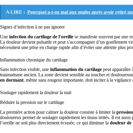
A LIRE :
Pourquoi a-t-on mal aux ongles après avoir retiré u
Signes d’infection à ne pas ignorer
Une
infection du cartilage de l’oreille
se manifeste souvent par une ro
La douleur devient pulsatile et peut s’accompagner d’un gonflement v
nécessitent une prise en charge rapide afin d’éviter une atteinte plus pr
Inflammation chronique du cartilage
Sans infection visible, une
inflammation du cartilage
peut apparaître 
traumatisme ancien. La zone devient sensible au toucher et douloureu
en dormant
, même sans rougeur importante, doit inciter à la vigilance et
Soulager rapidement la douleur la nuit
Réduire la pression sur le cartilage
La première action pour calmer la douleur consiste à limiter la
pression 
douloureux permet de soulager rapidement les tissus irrités. Il est aussi 
l’oreille ne soit plus directement écrasée, ce qui diminue la
douleur de l