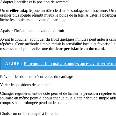
Adapter l’oreiller et la position de sommeil
Un
oreiller adapté
joue un rôle clé dans le soulagement nocturne. Un m
oreiller plus souple répartit mieux le poids de la tête. Ajuster la
positio
limite les douleurs au niveau du cartilage.
Apaiser l’inflammation avant de dormir
Avant le coucher, appliquer du froid quelques minutes peut aider à ca
répétées. Cette méthode simple réduit la sensibilité locale et favorise 
reste essentiel pour éviter une
douleur persistante en dormant
.
A LIRE :
Pourquoi a-t-on mal aux ongles après avoir retiré u
Prévenir les douleurs récurrentes du cartilage
Varier les positions de sommeil
Changer régulièrement de côté permet de limiter la
pression répétée su
soumise au même point d’appui chaque nuit. Cette habitude simple aide
compression prolongée pendant le sommeil.
Choisir un oreiller adapté à l’oreille