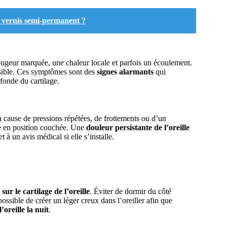
n vernis semi-permanent ?
ugeur marquée, une chaleur locale et parfois un écoulement.
isible. Ces symptômes sont des
signes alarmants
qui
ofonde du cartilage.
à cause de pressions répétées, de frottements ou d’un
se en position couchée. Une
douleur persistante de l’oreille
 à un avis médical si elle s’installe.
sur le cartilage de l’oreille
. Éviter de dormir du côté
possible de créer un léger creux dans l’oreiller afin que
’oreille la nuit
.