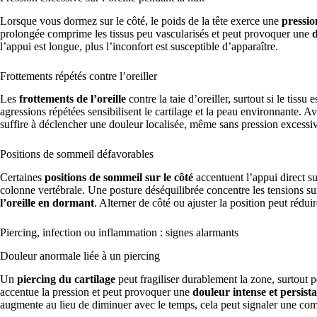
Lorsque vous dormez sur le côté, le poids de la tête exerce une
pression
prolongée comprime les tissus peu vascularisés et peut provoquer une
d
l’appui est longue, plus l’inconfort est susceptible d’apparaître.
Frottements répétés contre l’oreiller
Les
frottements de l’oreille
contre la taie d’oreiller, surtout si le tissu
agressions répétées sensibilisent le cartilage et la peau environnante. A
suffire à déclencher une douleur localisée, même sans pression excessi
Positions de sommeil défavorables
Certaines
positions de sommeil sur le côté
accentuent l’appui direct su
colonne vertébrale. Une posture déséquilibrée concentre les tensions s
l’oreille en dormant
. Alterner de côté ou ajuster la position peut réduir
Piercing, infection ou inflammation : signes alarmants
Douleur anormale liée à un piercing
Un
piercing du cartilage
peut fragiliser durablement la zone, surtout p
accentue la pression et peut provoquer une
douleur intense et persist
augmente au lieu de diminuer avec le temps, cela peut signaler une com