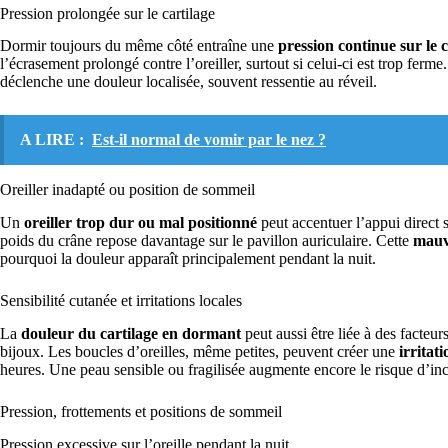
Pression prolongée sur le cartilage
Dormir toujours du même côté entraîne une
pression continue sur le ca
l’écrasement prolongé contre l’oreiller, surtout si celui-ci est trop ferm
déclenche une douleur localisée, souvent ressentie au réveil.
A LIRE :
Est-il normal de vomir par le nez ?
Oreiller inadapté ou position de sommeil
Un
oreiller trop dur ou mal positionné
peut accentuer l’appui direct s
poids du crâne repose davantage sur le pavillon auriculaire. Cette
mauv
pourquoi la douleur apparaît principalement pendant la nuit.
Sensibilité cutanée et irritations locales
La
douleur du cartilage en dormant
peut aussi être liée à des facteur
bijoux. Les boucles d’oreilles, même petites, peuvent créer une
irritat
heures. Une peau sensible ou fragilisée augmente encore le risque d’inc
Pression, frottements et positions de sommeil
Pression excessive sur l’oreille pendant la nuit