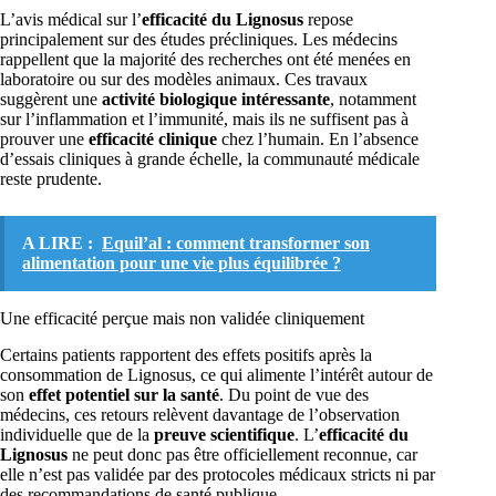
L’avis médical sur l’
efficacité du Lignosus
repose
principalement sur des études précliniques. Les médecins
rappellent que la majorité des recherches ont été menées en
laboratoire ou sur des modèles animaux. Ces travaux
suggèrent une
activité biologique intéressante
, notamment
sur l’inflammation et l’immunité, mais ils ne suffisent pas à
prouver une
efficacité clinique
chez l’humain. En l’absence
d’essais cliniques à grande échelle, la communauté médicale
reste prudente.
A LIRE :
Equil’al : comment transformer son
alimentation pour une vie plus équilibrée ?
Une efficacité perçue mais non validée cliniquement
Certains patients rapportent des effets positifs après la
consommation de Lignosus, ce qui alimente l’intérêt autour de
son
effet potentiel sur la santé
. Du point de vue des
médecins, ces retours relèvent davantage de l’observation
individuelle que de la
preuve scientifique
. L’
efficacité du
Lignosus
ne peut donc pas être officiellement reconnue, car
elle n’est pas validée par des protocoles médicaux stricts ni par
des recommandations de santé publique.